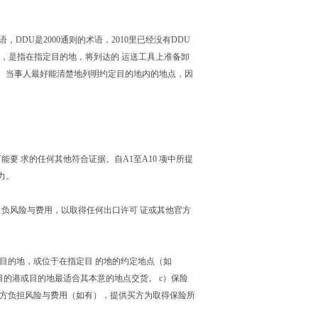
新术语，DDU是2000通则的术语，2010里已经没有DDU
种，是指在指定目的地，将到达的 运送工具上准备卸
。当事人最好能清楚地列明约定目的地内的地点，因
要 求的任何其他符合证据。自A1至A10 项中所提
力。
自负风险与费用，以取得任何出口许可 证或其他官方
。
定目的地，或位于在指定目 的地的约定地点（如
的港或目的地最适合其本意的地点交货。 c）保险
买方负担风险与费用（如有），提供买方为取得保险所