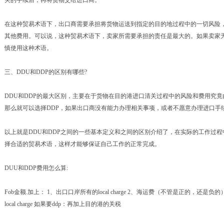
关的手续后，再将货物交给进口商。
在这种贸易术语下，出口商需要承担将货物运送到指定的目的地过程中的一切风险
其他费用。可以说，这种贸易术语下，卖家所需要承担的责任是最大的。如果卖家
慎使用这种术语。
三、DDU和DDP的区别有哪些?
DDU和DDP的最大区别，主要在于货物在目的港进口清关过程中的风险和费用究
那么就可以选择DDP，如果出口商没有能力办理相关事项，或者不愿意办理进口手
以上就是DDU和DDP之间的一些基本定义和之间的区别介绍了，在实际的工作过
择合适的贸易术语，这样才能够保证自己工作的正常完成。
DUU和DDP费用怎么算:
Fob金额.加上： 1、出口口岸所有的local charge 2、海运费（不管是正的，还是负
local charge 如果要ddp：再加上目的港的关税