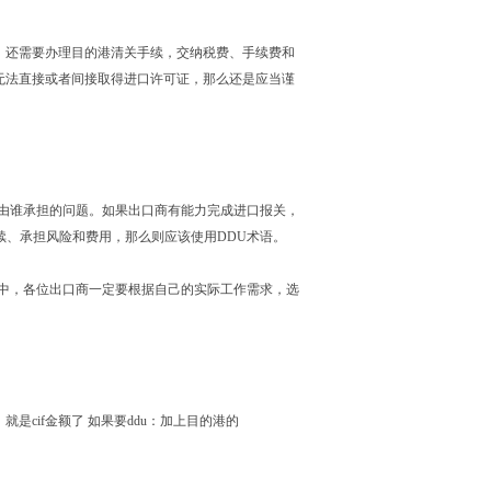
，还需要办理目的港清关手续，交纳税费、手续费和
无法直接或者间接取得进口许可证，那么还是应当谨
竟由谁承担的问题。如果出口商有能力完成进口报关，
续、承担风险和费用，那么则应该使用DDU术语。
程中，各位出口商一定要根据自己的实际工作需求，选
的）就是cif金额了 如果要ddu：加上目的港的