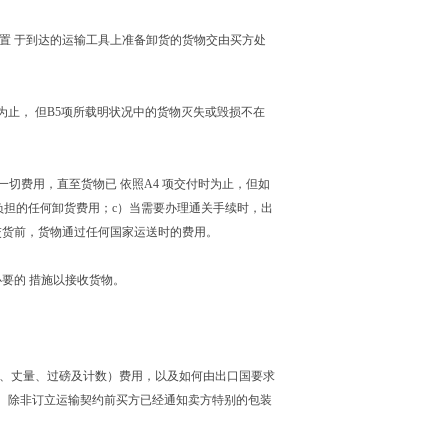
放置 于到达的运输工具上准备卸货的货物交由买方处
时为止， 但B5项所载明状况中的货物灭失或毁损不在
的一切费用，直至货物已 依照A4 项交付时为止，但如
负担的任何卸货费用；c）当需要办理通关手续时，出
交货前，货物通过任何国家运送时的费用。
必要的 措施以接收货物。
。
品质、丈量、过磅及计数）费用，以及如何由出口国要求
。除非订立运输契约前买方已经通知卖方特别的包装