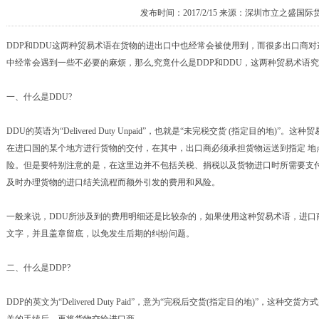
发布时间：2017/2/15 来源：深圳市立之盛国
DDP和DDU这两种贸易术语在货物的进出口中也经常会被使用到，而很多出口商
中经常会遇到一些不必要的麻烦，那么,究竟什么是DDP和DDU，这两种贸易术语
一、什么是DDU?
DDU的英语为“Delivered Duty Unpaid”，也就是“未完税交货 (指定目的地
在进口国的某个地方进行货物的交付，在其中，出口商必须承担货物运送到指定 地
险。但是要特别注意的是，在这里边并不包括关税、捐税以及货物进口时所需要支付
及时办理货物的进口结关流程而额外引发的费用和风险。
一般来说，DDU所涉及到的费用明细还是比较杂的，如果使用这种贸易术语，进口
文字，并且盖章留底，以免发生后期的纠纷问题。
二、什么是DDP?
DDP的英文为“Delivered Duty Paid”，意为“完税后交货(指定目的地)”，