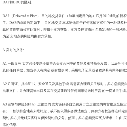
DAP和DDU的区别:
DAP（Delivered at Place） 目的地交货条件（加填指定目的地）它是2010通则的
了。DAP的条款约定如下： 目的地交货 本术语适用于任何运输方式中的一种或多
载的货物交由买方处置时，即属于卖方交货，卖方负担货物运 至指定地的一切风险
为至该 地点的风险均由卖方承担。
A 卖方的义务:
A1 一般义务 卖方必须要题提供符合买卖合同中的货物及相符商业发票，以及合同可能
及的任何单据，如当事人有约定 或有惯例时，采用电子记录或者程序具有同等的效
A2 许可证、批准证书、安全通关及其他手续 当需要办理通关手续时，卖方必须要
批准文件，并办理货物出口及其在交货前通过任何国家运送时所需 的一切通关手续
A3 运输与保险契约 b）运输契约 卖方必须要自负费用订立运输契约将货物运至指
有），如该特定地点未经约定，或不能依照实务做法确定，则卖方有权选择在约定目
契约 卖方并无对买房订立保险契约的义务。然而，卖方必须要应买方请求，并由 
需的信息。