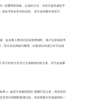
承担一切费用和风险，以适时方式，为买方提供或给予
，包括与安全有关的信息。 卖方必须要补偿买方
任何单据，如当事人事先约定或有惯例时，电子记录或程序
续时，买方自负风险与费用，以取得任何进口许可证或
契约 买方对卖方并无订立保险契约的义务，买方必须要
如果 a）如买方未能按照B2 项履行其义务，则其负担
自约定交货日或期限届满日起，负担货物灭失或损毁的一