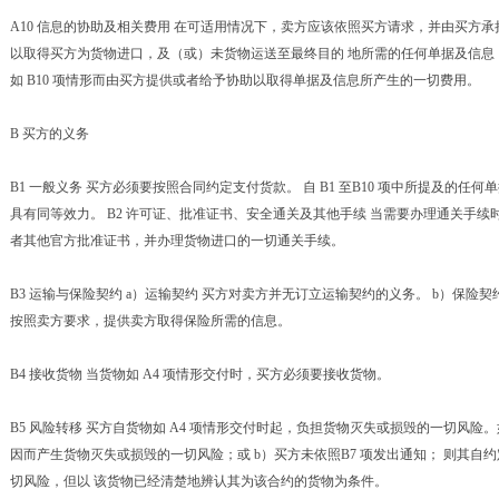
A10 信息的协助及相关费用 在可适用情况下，卖方应该依照买方请求，并由买方
以取得买方为货物进口，及（或）未货物运送至最终目的 地所需的任何单据及信息
如 B10 项情形而由买方提供或者给予协助以取得单据及信息所产生的一切费用。
B 买方的义务
B1 一般义务 买方必须要按照合同约定支付货款。 自 B1 至B10 项中所提及的
具有同等效力。 B2 许可证、批准证书、安全通关及其他手续 当需要办理通关手
者其他官方批准证书，并办理货物进口的一切通关手续。
B3 运输与保险契约 a）运输契约 买方对卖方并无订立运输契约的义务。 b）保险
按照卖方要求，提供卖方取得保险所需的信息。
B4 接收货物 当货物如 A4 项情形交付时，买方必须要接收货物。
B5 风险转移 买方自货物如 A4 项情形交付时起，负担货物灭失或损毁的一切风险。
因而产生货物灭失或损毁的一切风险；或 b）买方未依照B7 项发出通知； 则其
切风险，但以 该货物已经清楚地辨认其为该合约的货物为条件。