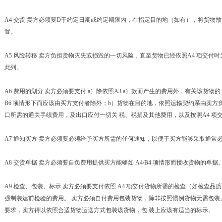
A4 交货 卖方必须要D于约定日期或约定期限内，在指定目的地（如有），将货物
置。
A5 风险转移 卖方负担货物灭失或损毁的一切风险，直至货物已经依照A4 项交付
此列。
A6 费用的划分 卖方必须要支付 a）除依照A3 a）款而产生的费用外，有关该货物
B6 项情形下而应该由买方支付者除外；b）货物在目的地，依照运输契约系由卖方
口所需的通关手续费用，及出口应付一切关 税、税捐及其他费用，以及按照A4 项
A7 通知买方 卖方必须要必须给予买方所需的任何通知，以便于买方能够采取通常
A8 交货单据 卖方必须要自负费用提供买方能够如 A4/B4 项情形而接收货物的单据
A9 检查、包装、标示 卖方必须要支付依照 A4 项交付货物所需的检查（如检查
强制装运前检验的费用。 卖方必须自付费用包装货物，除非按照惯例货物无需包装
要求，卖方得以依照合适货物运送方式包装该货物，包 装上应该有适当的标示。