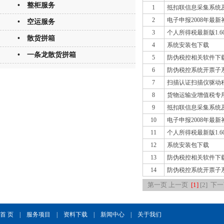
• 整柜服务
1
抵扣联信息采集系统
2
电子申报2008年最新补
• 空运服务
3
个人所得税最新版1.60
• 散货拼箱
4
系统安装包下载
• 一条龙散货拼箱
5
防伪税控相关软件下
6
防伪税控系统开票子系
7
扫描认证扫描仪驱动
8
货物运输业增值税专
9
抵扣联信息采集系统
10
电子申报2008年最新补
11
个人所得税最新版1.60
12
系统安装包下载
13
防伪税控相关软件下
14
防伪税控系统开票子系
第一页
上一页
[1]
[2]
下一
首 页
|
服务项目
|
资料下载
|
新闻中心
|
关于我们