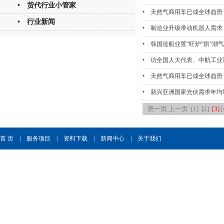
• 货代行业小管家
• 天然气商用车已成全球趋势
• 行业新闻
• 制造业升级带动机器人需求
• 韩国造船业置“旺炉”烘“潮气
• 访全国人大代表、中航工业
• 天然气商用车已成全球趋势
• 新兴亚洲国家光伏需求年均
第一页
上一页
[1]
[2]
[3]
[
首 页
|
服务项目
|
资料下载
|
新闻中心
|
关于我们